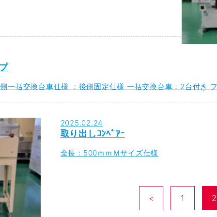
イプ
側一括交換台車仕様 ：後側固定仕様 一括交換台車：2台付き 
2025.02.24
取り出しｺﾝﾍﾞｱｰ
全長：500ｍｍＭサイズ仕様
投
稿
の
ナ
<
前の
1
ペー
2
ビ
ゲ