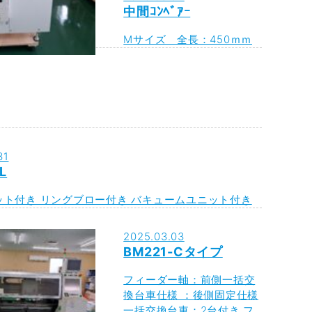
中間ｺﾝﾍﾞｱｰ
Mサイズ 全長：450ｍｍ
31
L
ット付き リングブロー付き バキュームユニット付き
2025.03.03
BM221-Cタイプ
フィーダー軸：前側一括交
換台車仕様 ：後側固定仕様
一括交換台車：2台付き フ